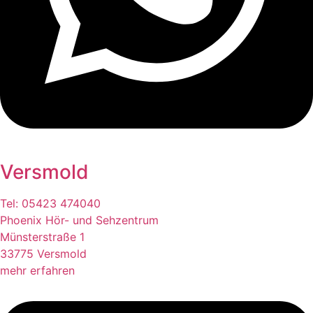
Versmold
Tel: 05423 474040
Phoenix Hör- und Sehzentrum
Münsterstraße 1
33775 Versmold
mehr erfahren