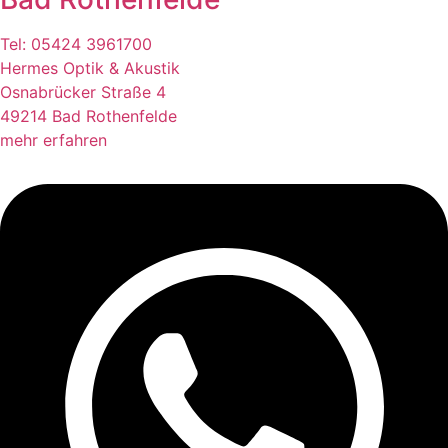
Tel: 05424 3961700
Hermes Optik & Akustik
Osnabrücker Straße 4
49214 Bad Rothenfelde
mehr erfahren